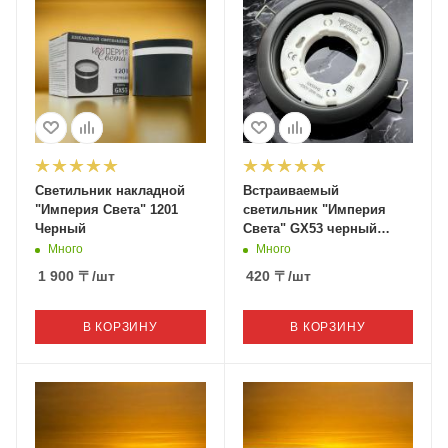
Светильник накладной
Встраиваемый
"Империя Света" 1201
светильник "Империя
Черный
Света" GX53 черный
матовый
Много
Много
1 900
〒
/шт
420
〒
/шт
В КОРЗИНУ
В КОРЗИНУ