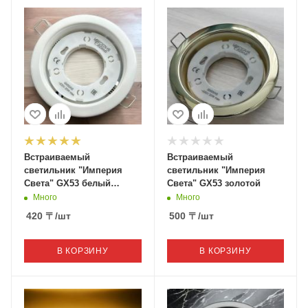
Встраиваемый
Встраиваемый
светильник "Империя
светильник "Империя
Света" GX53 белый
Света" GX53 золотой
матовый
Много
Много
420
〒
/шт
500
〒
/шт
В КОРЗИНУ
В КОРЗИНУ